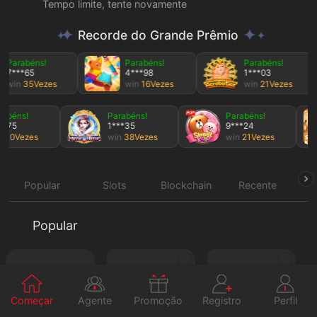
Tempo limite, tente novamente
Recorde do Grande Prêmio
Parabéns!
Parabéns!
Parabéns!
7***65
4***98
1***03
win
35Vezes
win
16Vezes
win
21Vezes
rabéns!
Parabéns!
Parabéns!
***75
1***35
9***24
in
20Vezes
win
38Vezes
win
21Vezes
Popular
Slots
Blockchain
Recente
F
Popular
Começar
Agente
Promoção
Registro
Perfil